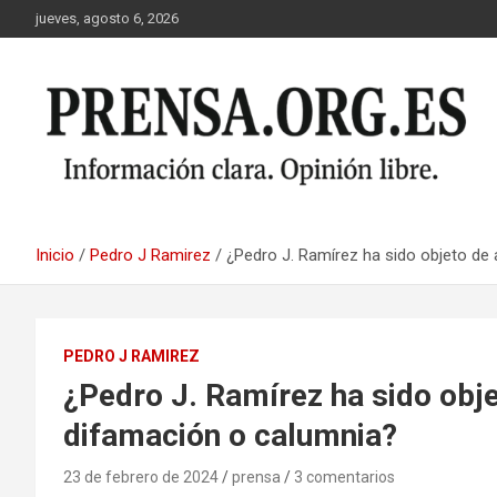
Saltar
jueves, agosto 6, 2026
al
contenido
Inicio
Pedro J Ramirez
¿Pedro J. Ramírez ha sido objeto d
PEDRO J RAMIREZ
¿Pedro J. Ramírez ha sido obj
difamación o calumnia?
23 de febrero de 2024
prensa
3 comentarios