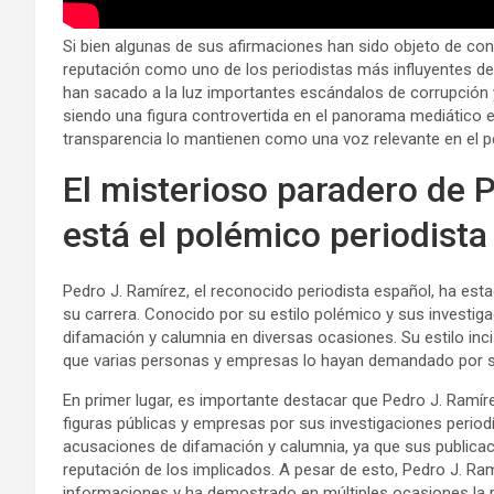
Si bien algunas de sus afirmaciones han sido objeto de co
reputación como uno de los periodistas más influyentes de 
han sacado a la luz importantes escándalos de corrupción y
siendo una figura controvertida en el panorama mediático 
transparencia lo mantienen como una voz relevante en el p
El misterioso paradero de 
está el polémico periodista
Pedro J. Ramírez, el reconocido periodista español, ha esta
su carrera. Conocido por su estilo polémico y sus investi
difamación y calumnia en diversas ocasiones. Su estilo incis
que varias personas y empresas lo hayan demandado por s
En primer lugar, es importante destacar que Pedro J. Ramí
figuras públicas y empresas por sus investigaciones peri
acusaciones de difamación y calumnia, ya que sus publicac
reputación de los implicados. A pesar de esto, Pedro J. Ra
informaciones y ha demostrado en múltiples ocasiones la ri