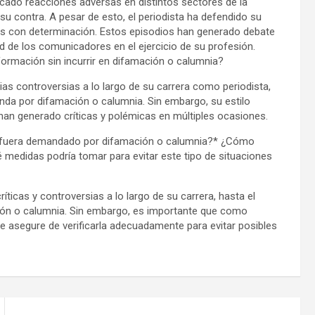
ocado reacciones adversas en distintos sectores de la
u contra. A pesar de esto, el periodista ha defendido su
gios con determinación. Estos episodios han generado debate
dad de los comunicadores en el ejercicio de su profesión.
formación sin incurrir en difamación o calumnia?
as controversias a lo largo de su carrera como periodista,
da por difamación o calumnia. Sin embargo, su estilo
han generado críticas y polémicas en múltiples ocasiones.
si fuera demandado por difamación o calumnia?* ¿Cómo
é medidas podría tomar para evitar este tipo de situaciones
ticas y controversias a lo largo de su carrera, hasta el
n o calumnia. Sin embargo, es importante que como
se asegure de verificarla adecuadamente para evitar posibles