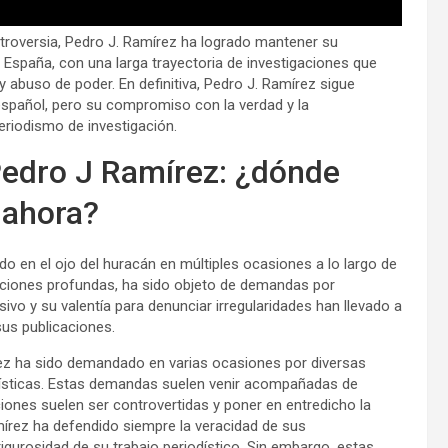
ntroversia, Pedro J. Ramírez ha logrado mantener su
España, con una larga trayectoria de investigaciones que
 abuso de poder. En definitiva, Pedro J. Ramírez sigue
español, pero su compromiso con la verdad y la
eriodismo de investigación.
Pedro J Ramírez: ¿dónde
 ahora?
do en el ojo del huracán en múltiples ocasiones a lo largo de
gaciones profundas, ha sido objeto de demandas por
ivo y su valentía para denunciar irregularidades han llevado a
us publicaciones.
rez ha sido demandado en varias ocasiones por diversas
odísticas. Estas demandas suelen venir acompañadas de
iones suelen ser controvertidas y poner en entredicho la
mírez ha defendido siempre la veracidad de sus
gurosidad de su trabajo periodístico. Sin embargo, estas