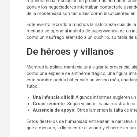
moderna en la resolución de problemas humanos ances
zona y los negociadores intentaban contactarle usand
de la modernidad son tan útiles como insuficientes en
Este evento recordó a muchos la naturaleza dual de la 
menudo se opone al instinto de supervivencia de un in
como un náufrago aferrado a un cuchillo, su tabla de 
De héroes y villanos
Mientras la policía mantenía una vigilante presencia, 
como una especie de antihéroe trágico, una figura atrapa
este hombre podría haber sido un vecino más, charlando
fútbol.
Una infancia difícil:
Algunos informes sugieren un p
Crisis reciente:
Según vecinos, había mostrado señ
Ausencia de apoyo:
Otros lamentan la falta de in
Estos destellos de humanidad entrelazan la narrativa, 
que a menudo, la línea entre el villano y el héroe es ta