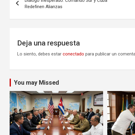
Diálogo Inesperado: Comando Sur y Cuba
de
Redefinen Alianzas
entradas
Deja una respuesta
Lo siento, debes estar
conectado
para publicar un comenta
You may Missed