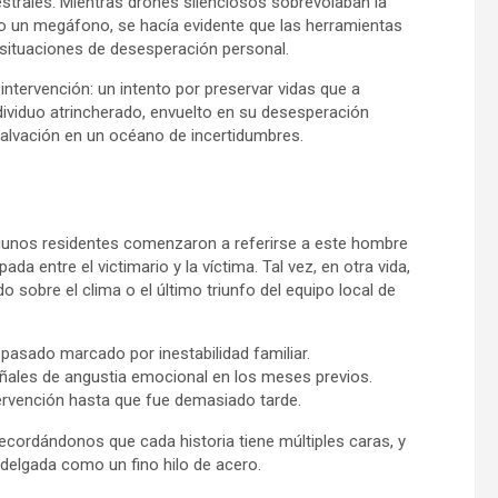
trales. Mientras drones silenciosos sobrevolaban la
o un megáfono, se hacía evidente que las herramientas
 situaciones de desesperación personal.
intervención: un intento por preservar vidas que a
dividuo atrincherado, envuelto en su desesperación
salvación en un océano de incertidumbres.
algunos residentes comenzaron a referirse a este hombre
da entre el victimario y la víctima. Tal vez, en otra vida,
 sobre el clima o el último triunfo del equipo local de
asado marcado por inestabilidad familiar.
ales de angustia emocional en los meses previos.
tervención hasta que fue demasiado tarde.
recordándonos que cada historia tiene múltiples caras, y
n delgada como un fino hilo de acero.