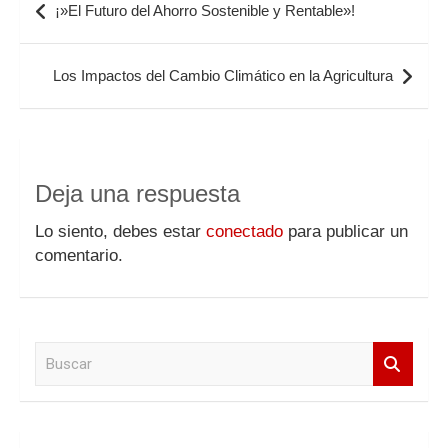
¡»El Futuro del Ahorro Sostenible y Rentable»!
de
entradas
Los Impactos del Cambio Climático en la Agricultura
Deja una respuesta
Lo siento, debes estar
conectado
para publicar un
comentario.
B
u
s
c