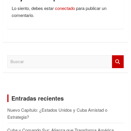
Lo siento, debes estar
conectado
para publicar un
comentario.
B
u
s
c
a
r
Entradas recientes
Nuevo Capítulo: ¿Estados Unidos y Cuba Amistad o
Estrategia?
Cuba y Comando Sur: Alianza que Transforma América