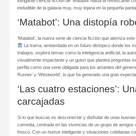
intrigante ciencia ficción de ‘Matabot’ hasta la refrescante c
ineludible de la galaxia muy, muy lejana en la pequeña panta
‘Matabot’: Una distopía robó
‘Matabot’, la nueva serie de ciencia ficción que aterriza es
La trama, ambientada en un futuro distópico donde los r
trabajos, explora temas como la inteligencia artificial, la aut
visualmente impactante y un guion que plantea preguntas in
perfila como una serie obligada para los amantes del géner
Runner’ y ‘Westworld’, lo que ha generado una gran expecta
‘Las cuatro estaciones’: U
carcajadas
Si lo que buscas es desconectar y disfrutar de unas buenas r
comedia, centrada en las vivencias de un grupo de amigos a
fresco. Con un humor inteligente y situaciones cotidianas con