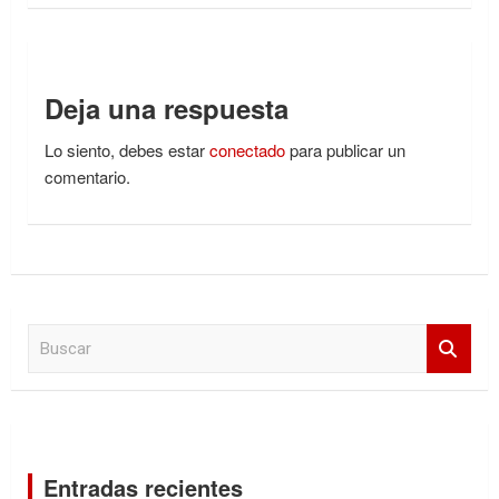
Deja una respuesta
Lo siento, debes estar
conectado
para publicar un
comentario.
B
u
s
c
a
r
Entradas recientes