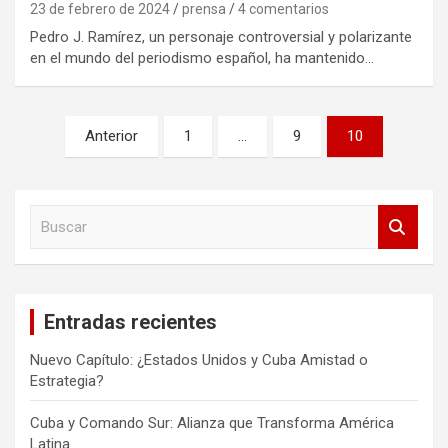
23 de febrero de 2024
prensa
4 comentarios
Pedro J. Ramírez, un personaje controversial y polarizante
en el mundo del periodismo español, ha mantenido…
Paginación
Anterior
1
…
9
10
de
entradas
B
u
s
c
a
Entradas recientes
r
Nuevo Capítulo: ¿Estados Unidos y Cuba Amistad o
Estrategia?
Cuba y Comando Sur: Alianza que Transforma América
Latina