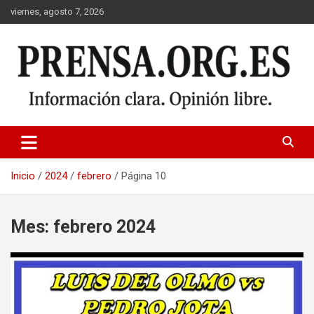
Saltar
viernes, agosto 7, 2026
al
contenido
Inicio
2024
febrero
Página 10
Mes:
febrero 2024